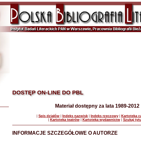
DOSTĘP ON-LINE DO PBL
Materiał dostępny za lata 1989-2012
|
Spis działów
|
Indeks nazwisk
|
Indeks rzeczowy
|
Kartoteka 
|
Kartoteka teatrów
|
Kartoteka wydawnictw
|
Szukaj tyt
INFORMACJE SZCZEGÓŁOWE O AUTORZE