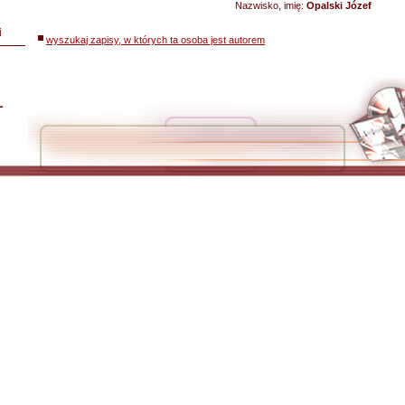
Nazwisko, imię:
Opalski Józef
i
wyszukaj zapisy, w których ta osoba jest autorem
L