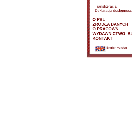
Transliteracja
Deklaracja dostępnośc
O PBL
ŹRÓDŁA DANYCH
O PRACOWNI
WYDAWNICTWO IB
KONTAKT
English version