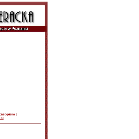
czasopism
|
ułu
|