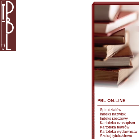
PBL ON-LINE
Spis działów
Indeks nazwisk
Indeks rzeczowy
Kartoteka czasopism
Kartoteka teatrów
Kartoteka wydawnictw
Szukaj tytułu/słowa