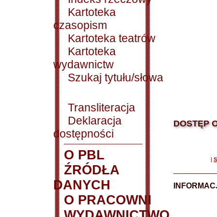
Kartoteka
czasopism
Kartoteka teatrów
Kartoteka
wydawnictw
Szukaj tytułu/słowa
Transliteracja
Deklaracja
DOSTĘP O
dostępności
O PBL
|
S
ŹRÓDŁA
DANYCH
INFORMAC
O PRACOWNI
WYDAWNICTWO