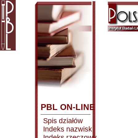
PBL ON-LINE
Spis działów
Indeks nazwisk
Indeks rzeczowy