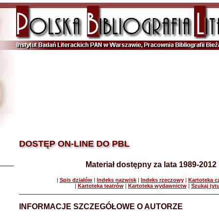
DOSTĘP ON-LINE DO PBL
Materiał dostępny za lata 1989-2012
|
Spis działów
|
Indeks nazwisk
|
Indeks rzeczowy
|
Kartoteka 
|
Kartoteka teatrów
|
Kartoteka wydawnictw
|
Szukaj tyt
INFORMACJE SZCZEGÓŁOWE O AUTORZE