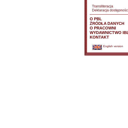
Transliteracja
Deklaracja dostępnośc
O PBL
ŹRÓDŁA DANYCH
O PRACOWNI
WYDAWNICTWO IB
KONTAKT
English version