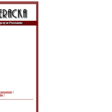
czasopism
|
ułu
|