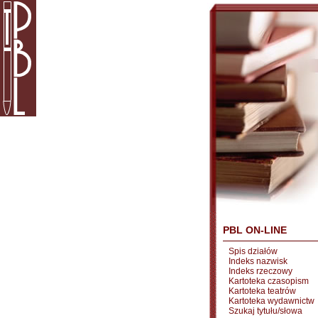
PBL ON-LINE
Spis działów
Indeks nazwisk
Indeks rzeczowy
Kartoteka czasopism
Kartoteka teatrów
Kartoteka wydawnictw
Szukaj tytułu/słowa