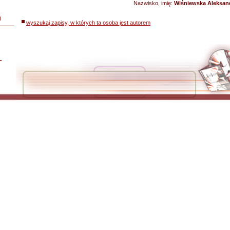
Nazwisko, imię:
Wiśniewska Aleksan
i
wyszukaj zapisy, w których ta osoba jest autorem
L