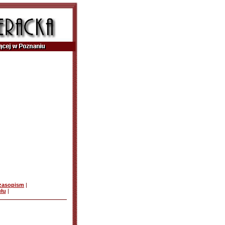
czasopism
|
ułu
|