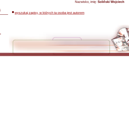
Nazwisko, imię:
Soliński Wojciech
i
wyszukaj zapisy, w których ta osoba jest autorem
L