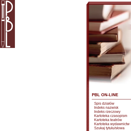
PBL ON-LINE
Spis działów
Indeks nazwisk
Indeks rzeczowy
Kartoteka czasopism
Kartoteka teatrów
Kartoteka wydawnictw
Szukaj tytułu/słowa