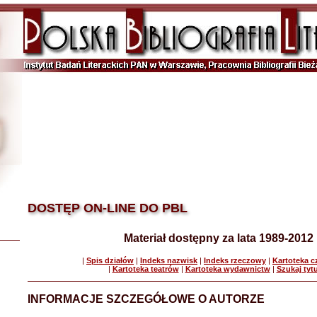
DOSTĘP ON-LINE DO PBL
Materiał dostępny za lata 1989-2012
|
Spis działów
|
Indeks nazwisk
|
Indeks rzeczowy
|
Kartoteka 
|
Kartoteka teatrów
|
Kartoteka wydawnictw
|
Szukaj tyt
INFORMACJE SZCZEGÓŁOWE O AUTORZE