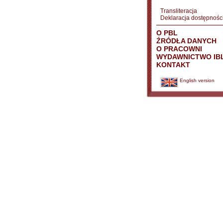
Transliteracja
Deklaracja dostępnośc
O PBL
ŹRÓDŁA DANYCH
O PRACOWNI
WYDAWNICTWO IB
KONTAKT
English version