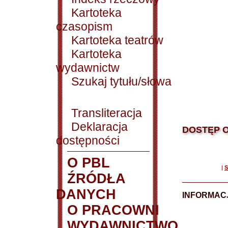
Kartoteka
czasopism
Kartoteka teatrów
Kartoteka
wydawnictw
Szukaj tytułu/słowa
Transliteracja
Deklaracja
DOSTĘP O
dostępności
O PBL
|
S
ŹRÓDŁA
DANYCH
INFORMAC
O PRACOWNI
WYDAWNICTWO