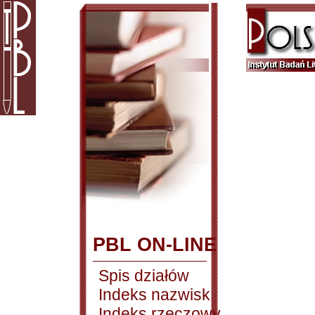
PBL ON-LINE
Spis działów
Indeks nazwisk
Indeks rzeczowy