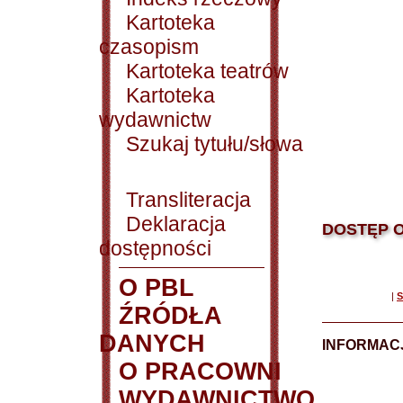
Kartoteka
czasopism
Kartoteka teatrów
Kartoteka
wydawnictw
Szukaj tytułu/słowa
Transliteracja
Deklaracja
DOSTĘP O
dostępności
O PBL
|
S
ŹRÓDŁA
DANYCH
INFORMAC
O PRACOWNI
WYDAWNICTWO