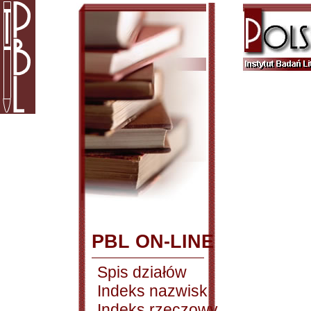
PBL ON-LINE
Spis działów
Indeks nazwisk
Indeks rzeczowy