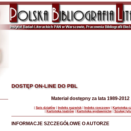
DOSTĘP ON-LINE DO PBL
Materiał dostępny za lata 1989-2012
|
Spis działów
|
Indeks nazwisk
|
Indeks rzeczowy
|
Kartoteka 
|
Kartoteka teatrów
|
Kartoteka wydawnictw
|
Szukaj tyt
INFORMACJE SZCZEGÓŁOWE O AUTORZE