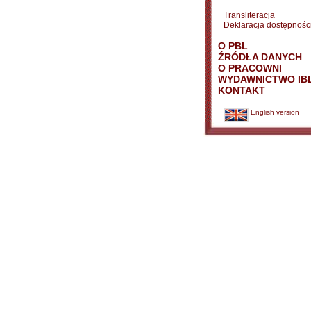
Transliteracja
Deklaracja dostępnośc
O PBL
ŹRÓDŁA DANYCH
O PRACOWNI
WYDAWNICTWO IB
KONTAKT
English version