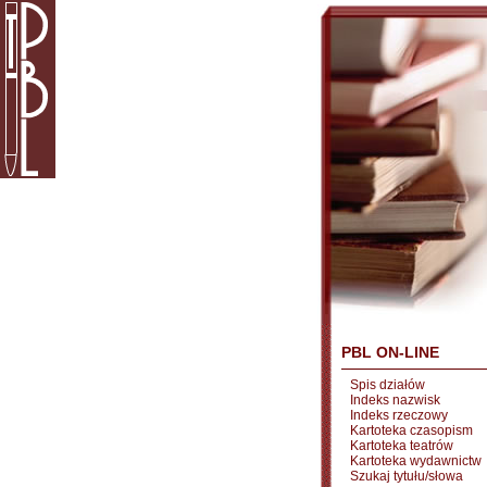
PBL ON-LINE
Spis działów
Indeks nazwisk
Indeks rzeczowy
Kartoteka czasopism
Kartoteka teatrów
Kartoteka wydawnictw
Szukaj tytułu/słowa