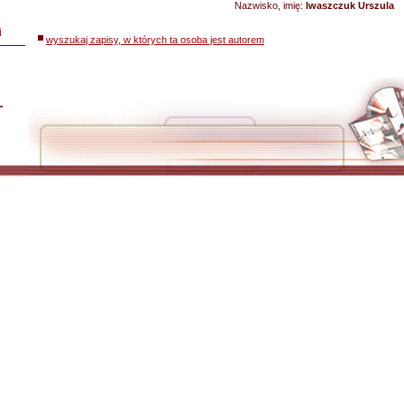
Nazwisko, imię:
Iwaszczuk Urszula
i
wyszukaj zapisy, w których ta osoba jest autorem
L