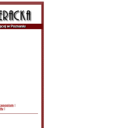
czasopism
|
ułu
|