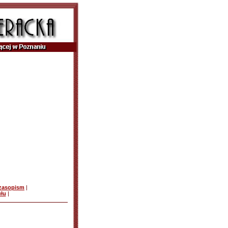
czasopism
|
ułu
|