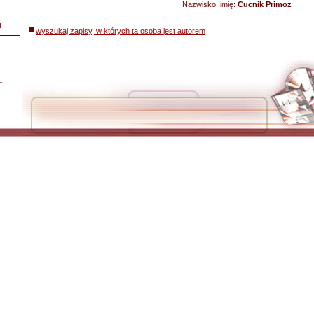
Nazwisko, imię:
Cucnik Primoz
i
wyszukaj zapisy, w których ta osoba jest autorem
L