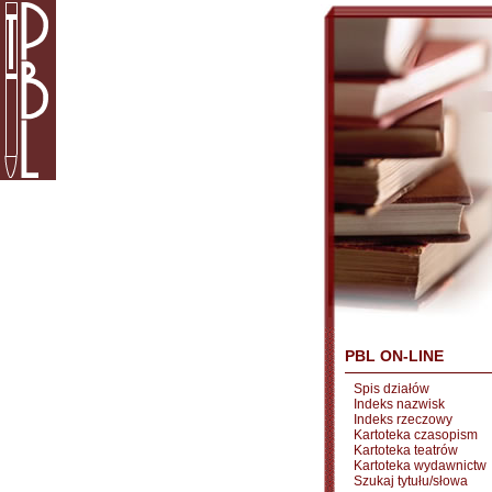
PBL ON-LINE
Spis działów
Indeks nazwisk
Indeks rzeczowy
Kartoteka czasopism
Kartoteka teatrów
Kartoteka wydawnictw
Szukaj tytułu/słowa