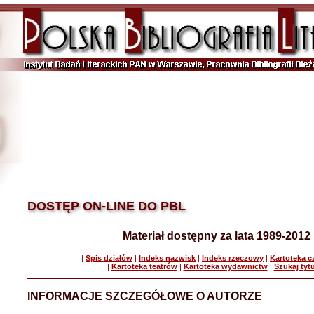
DOSTĘP ON-LINE DO PBL
Materiał dostępny za lata 1989-2012
|
Spis działów
|
Indeks nazwisk
|
Indeks rzeczowy
|
Kartoteka 
|
Kartoteka teatrów
|
Kartoteka wydawnictw
|
Szukaj tyt
INFORMACJE SZCZEGÓŁOWE O AUTORZE