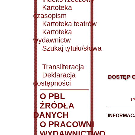
Kartoteka
czasopism
Kartoteka teatrów
Kartoteka
wydawnictw
Szukaj tytułu/słowa
Transliteracja
Deklaracja
DOSTĘP O
dostępności
O PBL
|
S
ŹRÓDŁA
DANYCH
INFORMAC
O PRACOWNI
WYDAWNICTWO