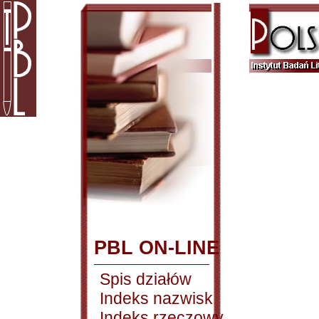
PBL ON-LINE
Spis działów
Indeks nazwisk
Indeks rzeczowy