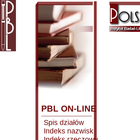
PBL ON-LINE
Spis działów
Indeks nazwisk
Indeks rzeczowy