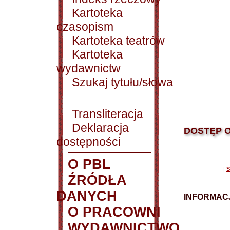
Kartoteka
czasopism
Kartoteka teatrów
Kartoteka
wydawnictw
Szukaj tytułu/słowa
Transliteracja
Deklaracja
DOSTĘP O
dostępności
O PBL
|
S
ŹRÓDŁA
DANYCH
INFORMAC
O PRACOWNI
WYDAWNICTWO