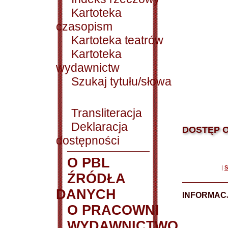
Kartoteka
czasopism
Kartoteka teatrów
Kartoteka
wydawnictw
Szukaj tytułu/słowa
Transliteracja
Deklaracja
DOSTĘP O
dostępności
O PBL
|
S
ŹRÓDŁA
DANYCH
INFORMAC
O PRACOWNI
WYDAWNICTWO