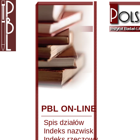
PBL ON-LINE
Spis działów
Indeks nazwisk
Indeks rzeczowy