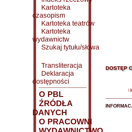
Kartoteka
czasopism
Kartoteka teatrów
Kartoteka
wydawnictw
Szukaj tytułu/słowa
Transliteracja
DOSTĘP O
Deklaracja
dostępności
|
S
O PBL
ŹRÓDŁA
INFORMAC
DANYCH
O PRACOWNI
WYDAWNICTWO