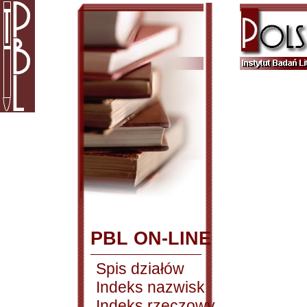
PBL ON-LINE
Spis działów
Indeks nazwisk
Indeks rzeczowy