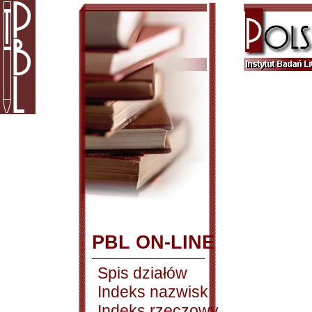
PBL ON-LINE
Spis działów
Indeks nazwisk
Indeks rzeczowy