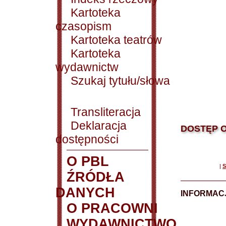
Kartoteka
czasopism
Kartoteka teatrów
Kartoteka
wydawnictw
Szukaj tytułu/słowa
Transliteracja
Deklaracja
DOSTĘP O
dostępności
O PBL
|
S
ŹRÓDŁA
DANYCH
INFORMAC
O PRACOWNI
WYDAWNICTWO