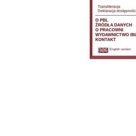
Transliteracja
Deklaracja dostępnośc
O PBL
ŹRÓDŁA DANYCH
O PRACOWNI
WYDAWNICTWO IB
KONTAKT
English version