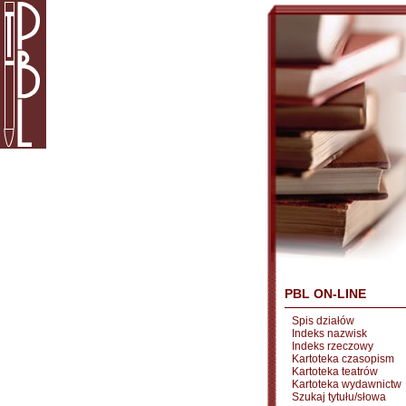
PBL ON-LINE
Spis działów
Indeks nazwisk
Indeks rzeczowy
Kartoteka czasopism
Kartoteka teatrów
Kartoteka wydawnictw
Szukaj tytułu/słowa