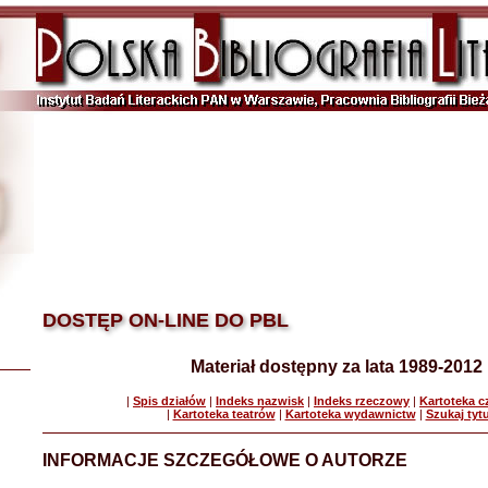
DOSTĘP ON-LINE DO PBL
Materiał dostępny za lata 1989-2012
|
Spis działów
|
Indeks nazwisk
|
Indeks rzeczowy
|
Kartoteka 
|
Kartoteka teatrów
|
Kartoteka wydawnictw
|
Szukaj tyt
INFORMACJE SZCZEGÓŁOWE O AUTORZE