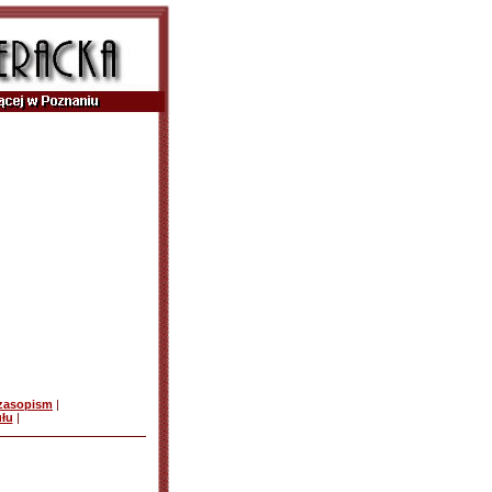
czasopism
|
ułu
|