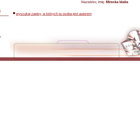
Nazwisko, imię:
Mirecka Idalia
i
wyszukaj zapisy, w których ta osoba jest autorem
L