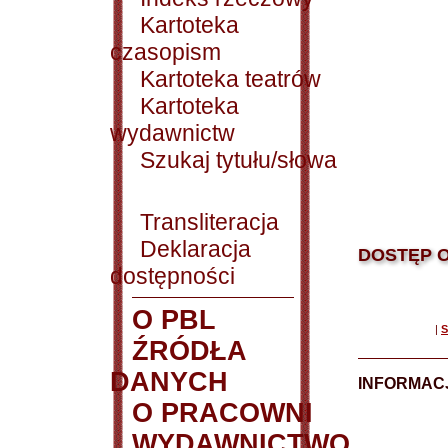
Kartoteka
czasopism
Kartoteka teatrów
Kartoteka
wydawnictw
Szukaj tytułu/słowa
Transliteracja
Deklaracja
DOSTĘP O
dostępności
O PBL
|
S
ŹRÓDŁA
DANYCH
INFORMAC
O PRACOWNI
WYDAWNICTWO