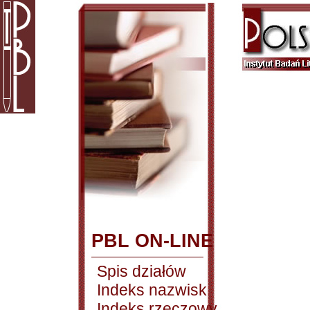
PBL ON-LINE
Spis działów
Indeks nazwisk
Indeks rzeczowy