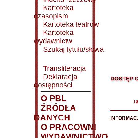
Kartoteka
czasopism
Kartoteka teatrów
Kartoteka
wydawnictw
Szukaj tytułu/słowa
Transliteracja
Deklaracja
DOSTĘP O
dostępności
O PBL
|
S
ŹRÓDŁA
DANYCH
INFORMAC
O PRACOWNI
WYDAWNICTWO