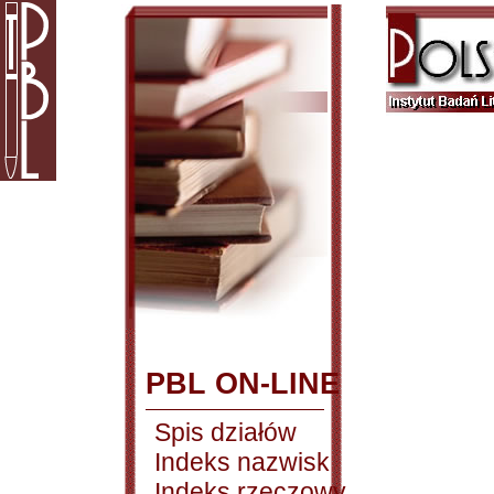
PBL ON-LINE
Spis działów
Indeks nazwisk
Indeks rzeczowy