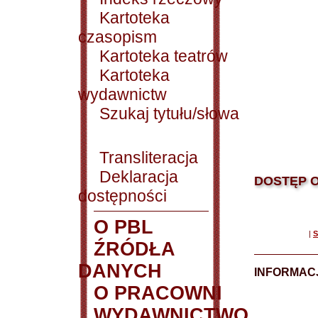
Kartoteka
czasopism
Kartoteka teatrów
Kartoteka
wydawnictw
Szukaj tytułu/słowa
Transliteracja
Deklaracja
DOSTĘP O
dostępności
O PBL
|
S
ŹRÓDŁA
DANYCH
INFORMAC
O PRACOWNI
WYDAWNICTWO