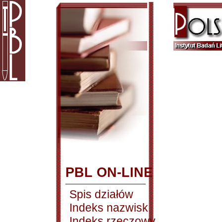
PBL ON-LINE
Spis działów
Indeks nazwisk
Indeks rzeczowy