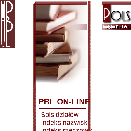
PBL ON-LINE
Spis działów
Indeks nazwisk
Indeks rzeczowy