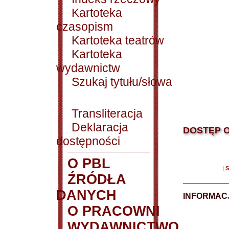
Kartoteka
czasopism
Kartoteka teatrów
Kartoteka
wydawnictw
Szukaj tytułu/słowa
Transliteracja
Deklaracja
DOSTĘP O
dostępności
O PBL
|
S
ŹRÓDŁA
DANYCH
INFORMAC
O PRACOWNI
WYDAWNICTWO