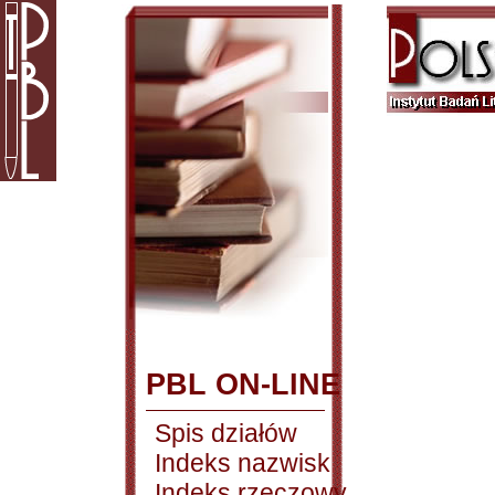
PBL ON-LINE
Spis działów
Indeks nazwisk
Indeks rzeczowy