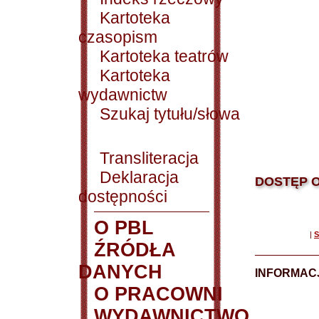
Kartoteka
czasopism
Kartoteka teatrów
Kartoteka
wydawnictw
Szukaj tytułu/słowa
Transliteracja
Deklaracja
DOSTĘP O
dostępności
O PBL
|
S
ŹRÓDŁA
DANYCH
INFORMAC
O PRACOWNI
WYDAWNICTWO