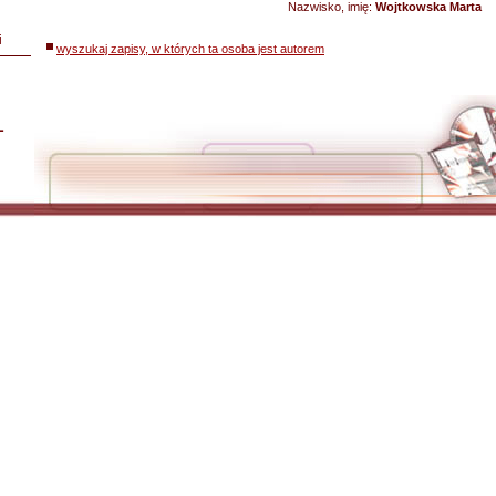
Nazwisko, imię:
Wojtkowska Marta
i
wyszukaj zapisy, w których ta osoba jest autorem
L