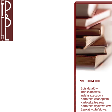
PBL ON-LINE
Spis działów
Indeks nazwisk
Indeks rzeczowy
Kartoteka czasopism
Kartoteka teatrów
Kartoteka wydawnictw
Szukaj tytułu/słowa