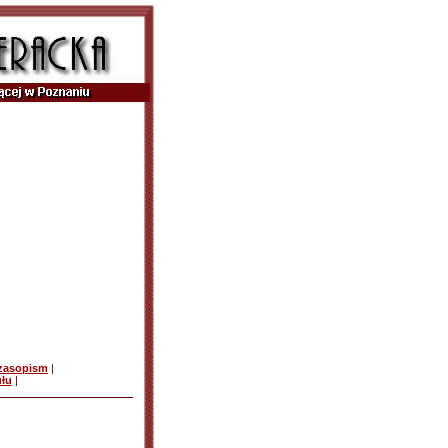
czasopism
|
ułu
|