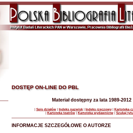
DOSTĘP ON-LINE DO PBL
Materiał dostępny za lata 1989-2012
|
Spis działów
|
Indeks nazwisk
|
Indeks rzeczowy
|
Kartoteka 
|
Kartoteka teatrów
|
Kartoteka wydawnictw
|
Szukaj tyt
INFORMACJE SZCZEGÓŁOWE O AUTORZE