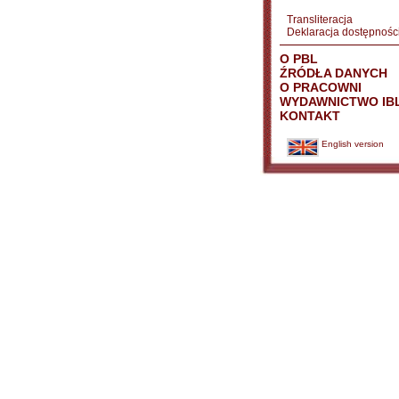
Transliteracja
Deklaracja dostępnośc
O PBL
ŹRÓDŁA DANYCH
O PRACOWNI
WYDAWNICTWO IB
KONTAKT
English version