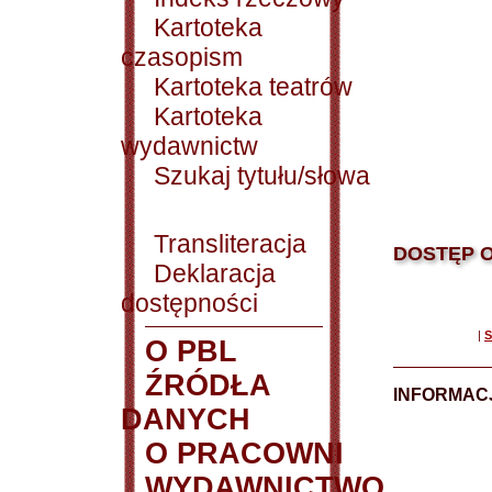
Kartoteka
czasopism
Kartoteka teatrów
Kartoteka
wydawnictw
Szukaj tytułu/słowa
Transliteracja
DOSTĘP O
Deklaracja
dostępności
|
S
O PBL
ŹRÓDŁA
INFORMAC
DANYCH
O PRACOWNI
WYDAWNICTWO