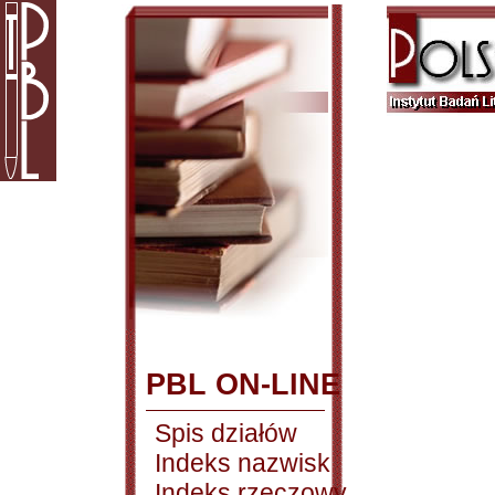
PBL ON-LINE
Spis działów
Indeks nazwisk
Indeks rzeczowy