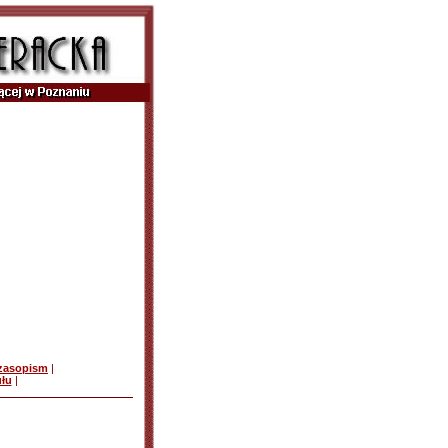
czasopism
|
ułu
|