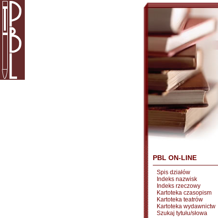
PBL ON-LINE
Spis działów
Indeks nazwisk
Indeks rzeczowy
Kartoteka czasopism
Kartoteka teatrów
Kartoteka wydawnictw
Szukaj tytułu/słowa