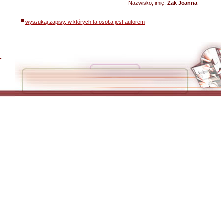
Nazwisko, imię:
Żak Joanna
i
wyszukaj zapisy, w których ta osoba jest autorem
L