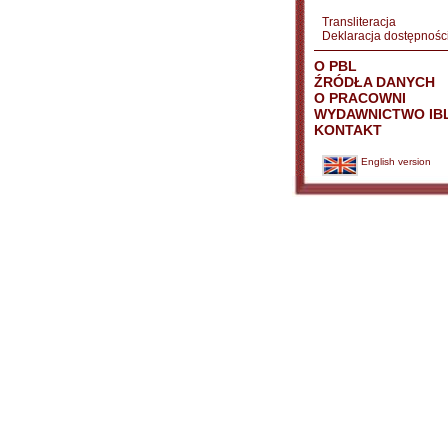
Transliteracja
Deklaracja dostępnośc
O PBL
ŹRÓDŁA DANYCH
O PRACOWNI
WYDAWNICTWO IB
KONTAKT
English version