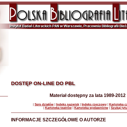
DOSTĘP ON-LINE DO PBL
Materiał dostępny za lata 1989-2012
|
Spis działów
|
Indeks nazwisk
|
Indeks rzeczowy
|
Kartoteka 
|
Kartoteka teatrów
|
Kartoteka wydawnictw
|
Szukaj tyt
INFORMACJE SZCZEGÓŁOWE O AUTORZE