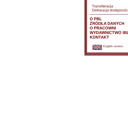
Transliteracja
Deklaracja dostępnośc
O PBL
ŹRÓDŁA DANYCH
O PRACOWNI
WYDAWNICTWO IB
KONTAKT
English version