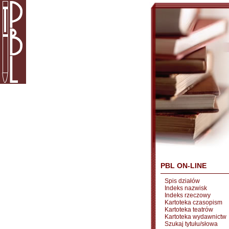
PBL ON-LINE
Spis działów
Indeks nazwisk
Indeks rzeczowy
Kartoteka czasopism
Kartoteka teatrów
Kartoteka wydawnictw
Szukaj tytułu/słowa