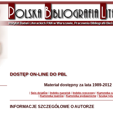
DOSTĘP ON-LINE DO PBL
Materiał dostępny za lata 1989-2012
|
Spis działów
|
Indeks nazwisk
|
Indeks rzeczowy
|
Kartoteka 
|
Kartoteka teatrów
|
Kartoteka wydawnictw
|
Szukaj tyt
INFORMACJE SZCZEGÓŁOWE O AUTORZE