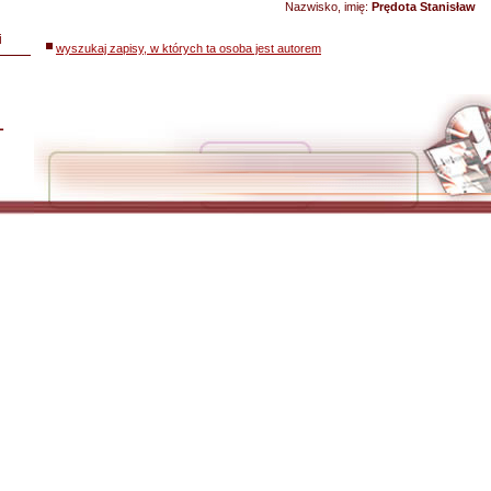
Nazwisko, imię:
Prędota Stanisław
i
wyszukaj zapisy, w których ta osoba jest autorem
L