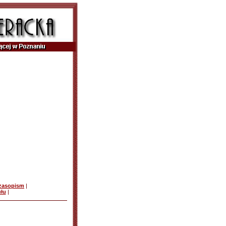
czasopism
|
ułu
|