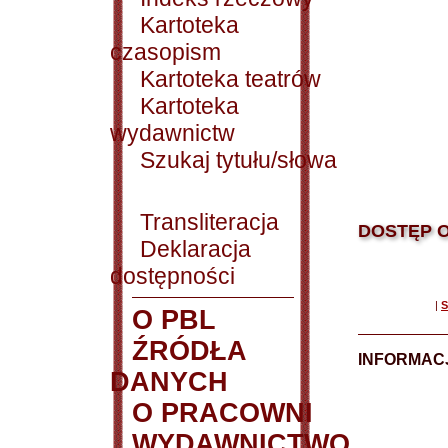
Kartoteka
czasopism
Kartoteka teatrów
Kartoteka
wydawnictw
Szukaj tytułu/słowa
Transliteracja
DOSTĘP O
Deklaracja
dostępności
|
S
O PBL
ŹRÓDŁA
INFORMAC
DANYCH
O PRACOWNI
WYDAWNICTWO