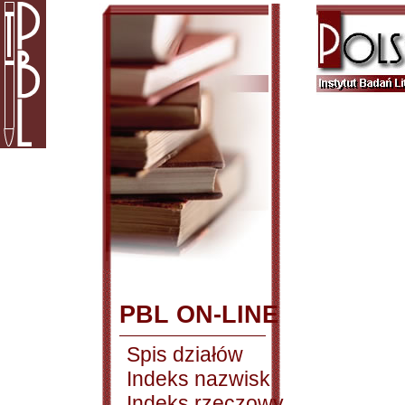
PBL ON-LINE
Spis działów
Indeks nazwisk
Indeks rzeczowy