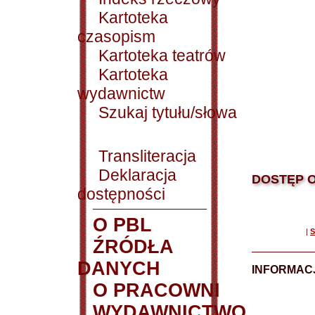
Kartoteka
czasopism
Kartoteka teatrów
Kartoteka
wydawnictw
Szukaj tytułu/słowa
Transliteracja
Deklaracja
DOSTĘP O
dostępności
O PBL
|
S
ŹRÓDŁA
DANYCH
INFORMAC
O PRACOWNI
WYDAWNICTWO