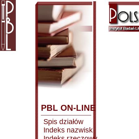
PBL ON-LINE
Spis działów
Indeks nazwisk
Indeks rzeczowy