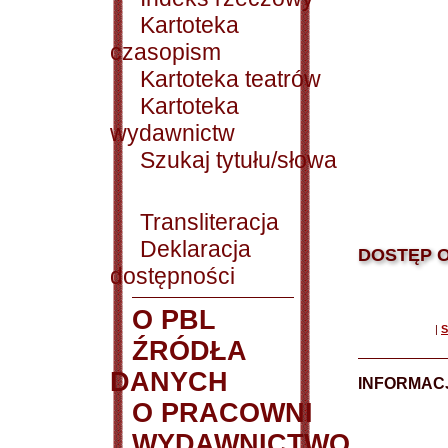
Kartoteka
czasopism
Kartoteka teatrów
Kartoteka
wydawnictw
Szukaj tytułu/słowa
Transliteracja
Deklaracja
DOSTĘP O
dostępności
O PBL
|
S
ŹRÓDŁA
DANYCH
INFORMAC
O PRACOWNI
WYDAWNICTWO