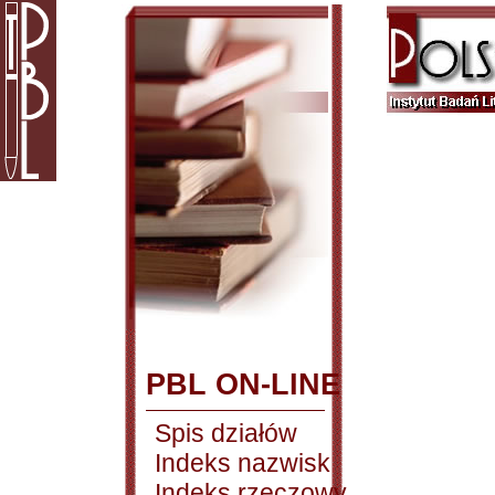
PBL ON-LINE
Spis działów
Indeks nazwisk
Indeks rzeczowy