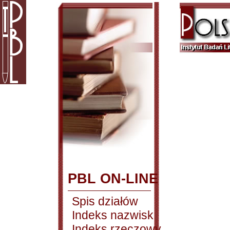
PBL ON-LINE
Spis działów
Indeks nazwisk
Indeks rzeczowy