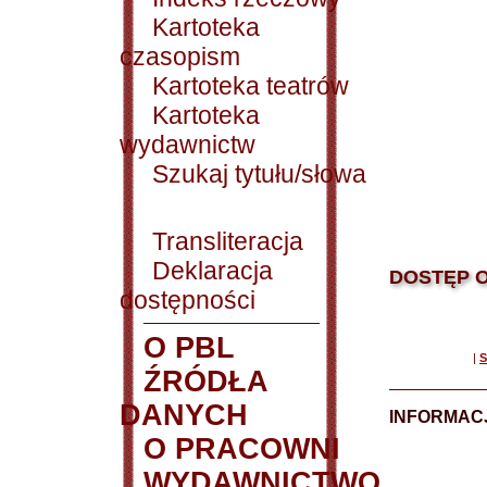
Kartoteka
czasopism
Kartoteka teatrów
Kartoteka
wydawnictw
Szukaj tytułu/słowa
Transliteracja
Deklaracja
DOSTĘP O
dostępności
O PBL
|
S
ŹRÓDŁA
DANYCH
INFORMAC
O PRACOWNI
WYDAWNICTWO