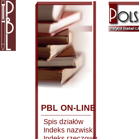
PBL ON-LINE
Spis działów
Indeks nazwisk
Indeks rzeczowy