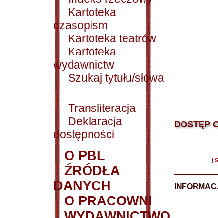
Kartoteka
czasopism
Kartoteka teatrów
Kartoteka
wydawnictw
Szukaj tytułu/słowa
Transliteracja
Deklaracja
DOSTĘP O
dostępności
O PBL
|
S
ŹRÓDŁA
DANYCH
INFORMAC
O PRACOWNI
WYDAWNICTWO