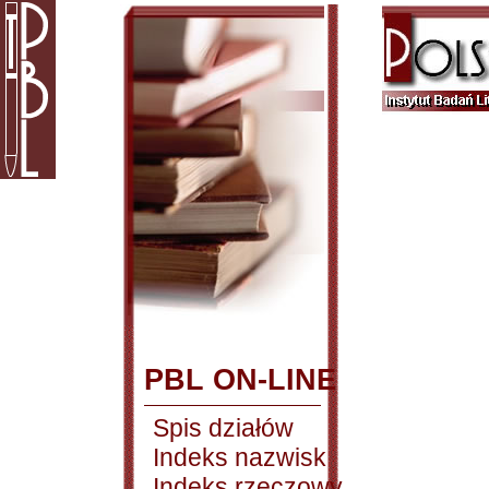
PBL ON-LINE
Spis działów
Indeks nazwisk
Indeks rzeczowy