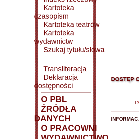
Kartoteka
czasopism
Kartoteka teatrów
Kartoteka
wydawnictw
Szukaj tytułu/słowa
Transliteracja
Deklaracja
DOSTĘP O
dostępności
O PBL
|
S
ŹRÓDŁA
DANYCH
INFORMAC
O PRACOWNI
WYDAWNICTWO