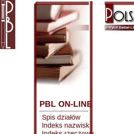
PBL ON-LINE
Spis działów
Indeks nazwisk
Indeks rzeczowy