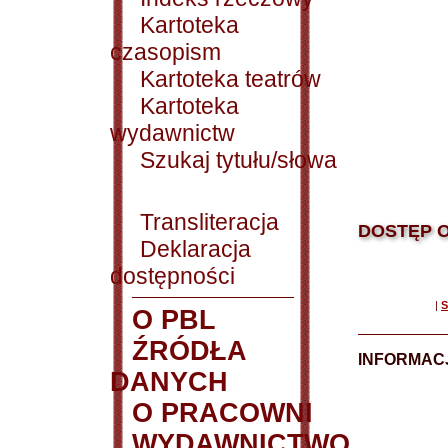
Kartoteka
czasopism
Kartoteka teatrów
Kartoteka
wydawnictw
Szukaj tytułu/słowa
Transliteracja
DOSTĘP O
Deklaracja
dostępności
|
S
O PBL
ŹRÓDŁA
INFORMAC
DANYCH
O PRACOWNI
WYDAWNICTWO