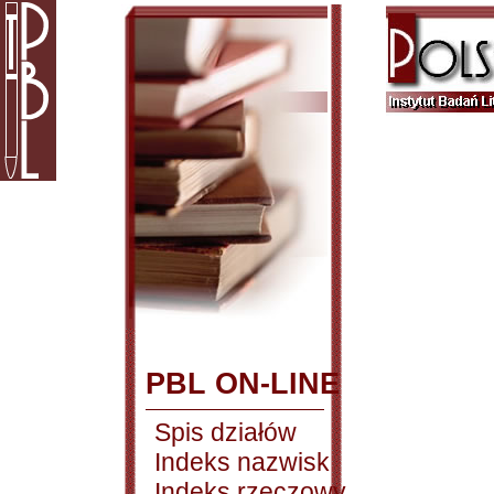
PBL ON-LINE
Spis działów
Indeks nazwisk
Indeks rzeczowy