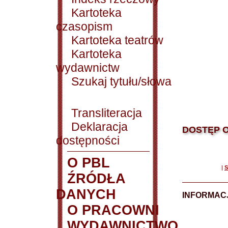
Kartoteka
czasopism
Kartoteka teatrów
Kartoteka
wydawnictw
Szukaj tytułu/słowa
Transliteracja
Deklaracja
DOSTĘP O
dostępności
O PBL
|
S
ŹRÓDŁA
DANYCH
INFORMAC
O PRACOWNI
WYDAWNICTWO