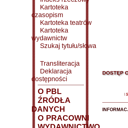
Kartoteka
czasopism
Kartoteka teatrów
Kartoteka
wydawnictw
Szukaj tytułu/słowa
Transliteracja
Deklaracja
DOSTĘP O
dostępności
O PBL
|
S
ŹRÓDŁA
DANYCH
INFORMAC
O PRACOWNI
WYDAWNICTWO