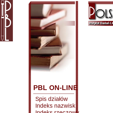
PBL ON-LINE
Spis działów
Indeks nazwisk
Indeks rzeczowy