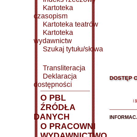
Kartoteka
czasopism
Kartoteka teatrów
Kartoteka
wydawnictw
Szukaj tytułu/słowa
Transliteracja
Deklaracja
DOSTĘP O
dostępności
O PBL
|
S
ŹRÓDŁA
DANYCH
INFORMAC
O PRACOWNI
WYDAWNICTWO