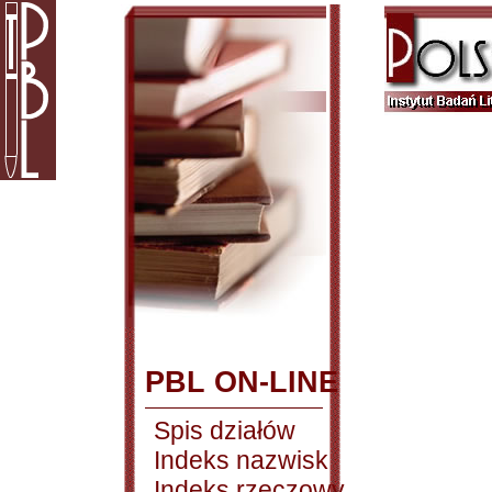
PBL ON-LINE
Spis działów
Indeks nazwisk
Indeks rzeczowy