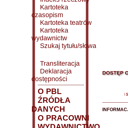
Kartoteka
czasopism
Kartoteka teatrów
Kartoteka
wydawnictw
Szukaj tytułu/słowa
Transliteracja
Deklaracja
DOSTĘP O
dostępności
O PBL
|
S
ŹRÓDŁA
DANYCH
INFORMAC
O PRACOWNI
WYDAWNICTWO