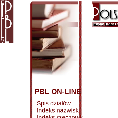
PBL ON-LINE
Spis działów
Indeks nazwisk
Indeks rzeczowy