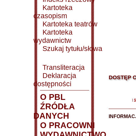
Kartoteka
czasopism
Kartoteka teatrów
Kartoteka
wydawnictw
Szukaj tytułu/słowa
Transliteracja
Deklaracja
DOSTĘP O
dostępności
O PBL
|
S
ŹRÓDŁA
DANYCH
INFORMAC
O PRACOWNI
WYDAWNICTWO