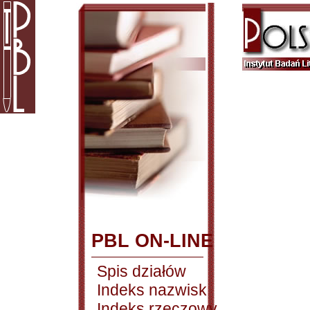
PBL ON-LINE
Spis działów
Indeks nazwisk
Indeks rzeczowy