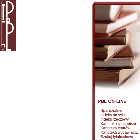
PBL ON-LINE
Spis działów
Indeks nazwisk
Indeks rzeczowy
Kartoteka czasopism
Kartoteka teatrów
Kartoteka wydawnictw
Szukaj tytułu/słowa