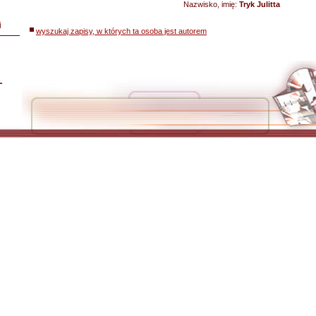
Nazwisko, imię:
Tryk Julitta
i
wyszukaj zapisy, w których ta osoba jest autorem
L