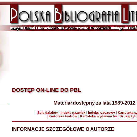
DOSTĘP ON-LINE DO PBL
Materiał dostępny za lata 1989-2012
|
Spis działów
|
Indeks nazwisk
|
Indeks rzeczowy
|
Kartoteka 
|
Kartoteka teatrów
|
Kartoteka wydawnictw
|
Szukaj tyt
INFORMACJE SZCZEGÓŁOWE O AUTORZE