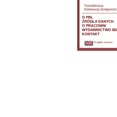
Transliteracja
Deklaracja dostępnośc
O PBL
ŹRÓDŁA DANYCH
O PRACOWNI
WYDAWNICTWO IB
KONTAKT
English version