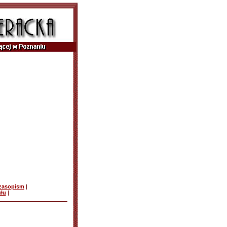
czasopism
|
ułu
|