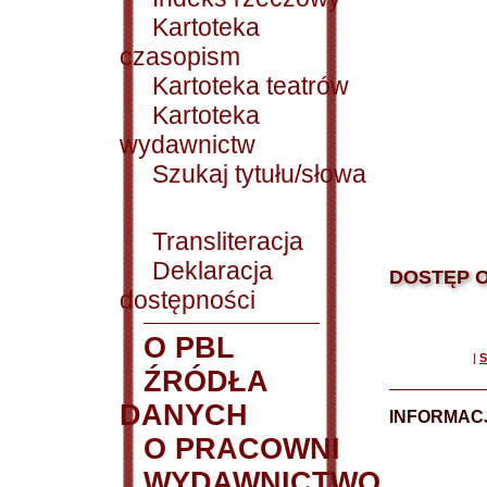
Kartoteka
czasopism
Kartoteka teatrów
Kartoteka
wydawnictw
Szukaj tytułu/słowa
Transliteracja
Deklaracja
DOSTĘP O
dostępności
O PBL
|
S
ŹRÓDŁA
DANYCH
INFORMAC
O PRACOWNI
WYDAWNICTWO