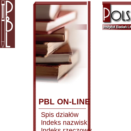
PBL ON-LINE
Spis działów
Indeks nazwisk
Indeks rzeczowy