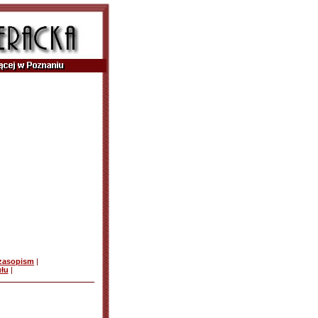
czasopism
|
ułu
|