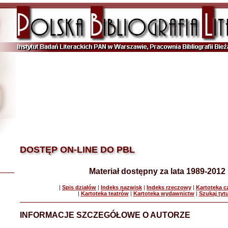
DOSTĘP ON-LINE DO PBL
Materiał dostępny za lata 1989-2012
|
Spis działów
|
Indeks nazwisk
|
Indeks rzeczowy
|
Kartoteka 
|
Kartoteka teatrów
|
Kartoteka wydawnictw
|
Szukaj tyt
INFORMACJE SZCZEGÓŁOWE O AUTORZE