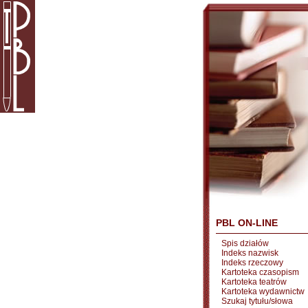
PBL ON-LINE
Spis działów
Indeks nazwisk
Indeks rzeczowy
Kartoteka czasopism
Kartoteka teatrów
Kartoteka wydawnictw
Szukaj tytułu/słowa