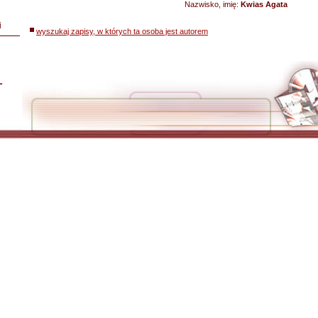
Nazwisko, imię:
Kwias Agata
i
wyszukaj zapisy, w których ta osoba jest autorem
L