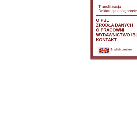
Transliteracja
Deklaracja dostępnośc
O PBL
ŹRÓDŁA DANYCH
O PRACOWNI
WYDAWNICTWO IB
KONTAKT
English version