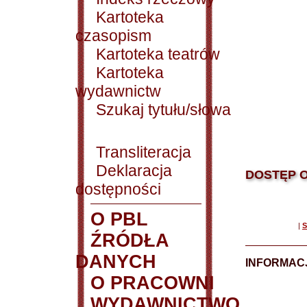
Kartoteka
czasopism
Kartoteka teatrów
Kartoteka
wydawnictw
Szukaj tytułu/słowa
Transliteracja
Deklaracja
DOSTĘP O
dostępności
O PBL
|
S
ŹRÓDŁA
DANYCH
INFORMAC
O PRACOWNI
WYDAWNICTWO