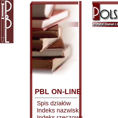
PBL ON-LINE
Spis działów
Indeks nazwisk
Indeks rzeczowy