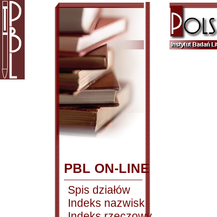
PBL ON-LINE
Spis działów
Indeks nazwisk
Indeks rzeczowy