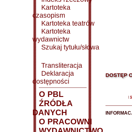
Kartoteka
czasopism
Kartoteka teatrów
Kartoteka
wydawnictw
Szukaj tytułu/słowa
Transliteracja
Deklaracja
DOSTĘP O
dostępności
O PBL
|
S
ŹRÓDŁA
DANYCH
INFORMAC
O PRACOWNI
WYDAWNICTWO