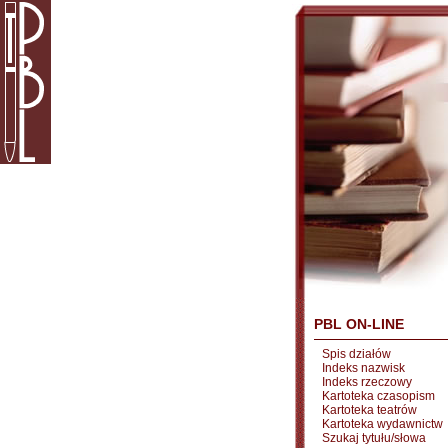
PBL ON-LINE
Spis działów
Indeks nazwisk
Indeks rzeczowy
Kartoteka czasopism
Kartoteka teatrów
Kartoteka wydawnictw
Szukaj tytułu/słowa