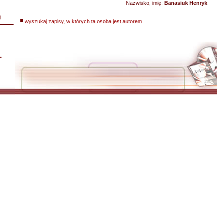
Nazwisko, imię:
Banasiuk Henryk
i
wyszukaj zapisy, w których ta osoba jest autorem
L