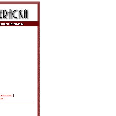
czasopism
|
ułu
|