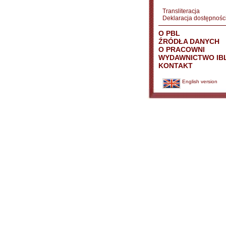
Transliteracja
Deklaracja dostępnośc
O PBL
ŹRÓDŁA DANYCH
O PRACOWNI
WYDAWNICTWO IB
KONTAKT
English version