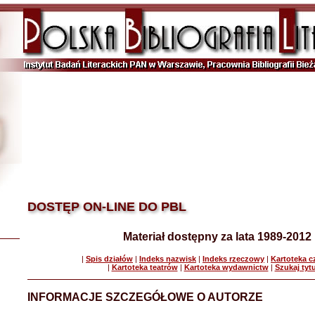
DOSTĘP ON-LINE DO PBL
Materiał dostępny za lata 1989-2012
|
Spis działów
|
Indeks nazwisk
|
Indeks rzeczowy
|
Kartoteka 
|
Kartoteka teatrów
|
Kartoteka wydawnictw
|
Szukaj tyt
INFORMACJE SZCZEGÓŁOWE O AUTORZE