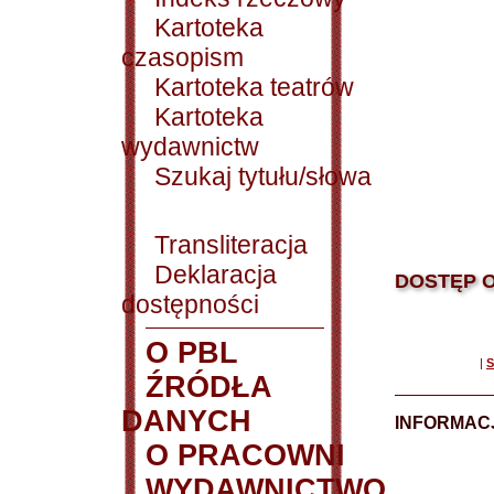
Kartoteka
czasopism
Kartoteka teatrów
Kartoteka
wydawnictw
Szukaj tytułu/słowa
Transliteracja
Deklaracja
DOSTĘP O
dostępności
O PBL
|
S
ŹRÓDŁA
DANYCH
INFORMAC
O PRACOWNI
WYDAWNICTWO