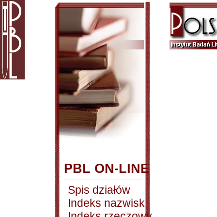
PBL ON-LINE
Spis działów
Indeks nazwisk
Indeks rzeczowy