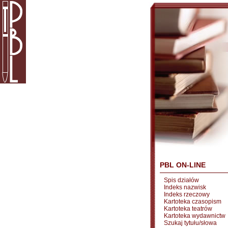
PBL ON-LINE
Spis działów
Indeks nazwisk
Indeks rzeczowy
Kartoteka czasopism
Kartoteka teatrów
Kartoteka wydawnictw
Szukaj tytułu/słowa