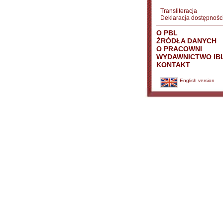
Transliteracja
Deklaracja dostępnośc
O PBL
ŹRÓDŁA DANYCH
O PRACOWNI
WYDAWNICTWO IB
KONTAKT
English version