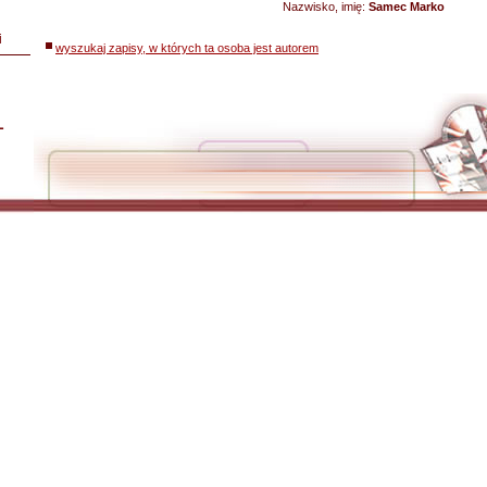
Nazwisko, imię:
Samec Marko
i
wyszukaj zapisy, w których ta osoba jest autorem
L