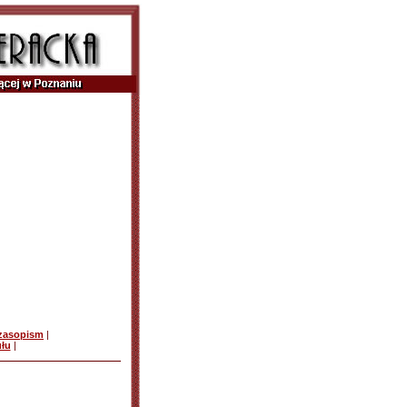
czasopism
|
ułu
|