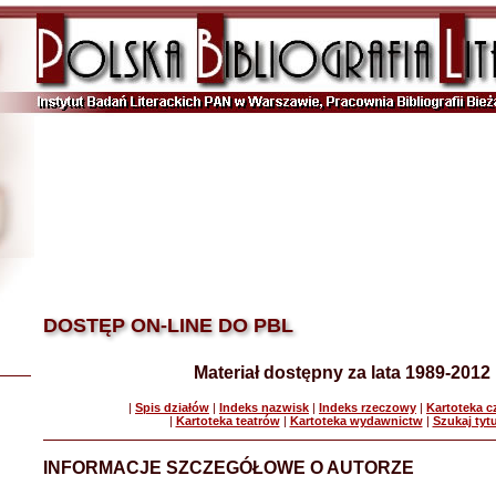
DOSTĘP ON-LINE DO PBL
Materiał dostępny za lata 1989-2012
|
Spis działów
|
Indeks nazwisk
|
Indeks rzeczowy
|
Kartoteka 
|
Kartoteka teatrów
|
Kartoteka wydawnictw
|
Szukaj tyt
INFORMACJE SZCZEGÓŁOWE O AUTORZE