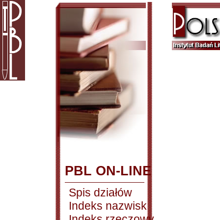
PBL ON-LINE
Spis działów
Indeks nazwisk
Indeks rzeczowy