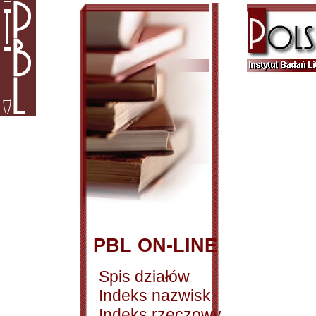
PBL ON-LINE
Spis działów
Indeks nazwisk
Indeks rzeczowy