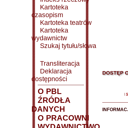
Kartoteka
czasopism
Kartoteka teatrów
Kartoteka
wydawnictw
Szukaj tytułu/słowa
Transliteracja
Deklaracja
DOSTĘP O
dostępności
O PBL
|
S
ŹRÓDŁA
DANYCH
INFORMAC
O PRACOWNI
WYDAWNICTWO