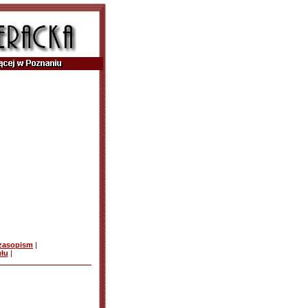
czasopism
|
ułu
|