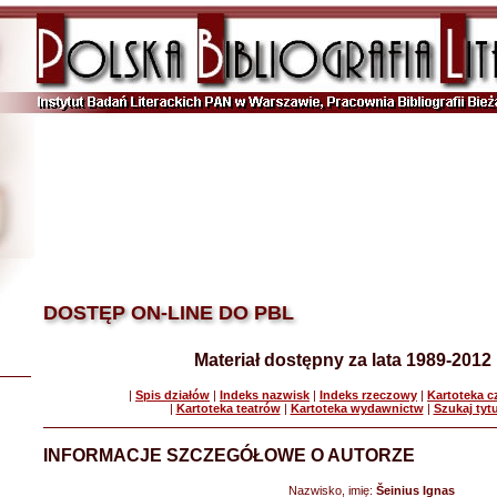
DOSTĘP ON-LINE DO PBL
Materiał dostępny za lata 1989-2012
|
Spis działów
|
Indeks nazwisk
|
Indeks rzeczowy
|
Kartoteka 
|
Kartoteka teatrów
|
Kartoteka wydawnictw
|
Szukaj tyt
INFORMACJE SZCZEGÓŁOWE O AUTORZE
Nazwisko, imię:
Šeinius Ignas