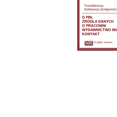
Transliteracja
Deklaracja dostępnośc
O PBL
ŹRÓDŁA DANYCH
O PRACOWNI
WYDAWNICTWO IB
KONTAKT
English version