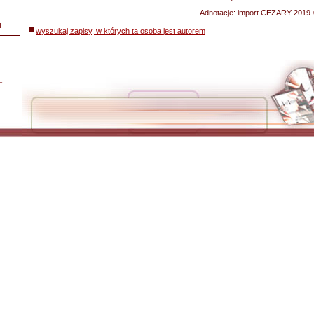
Adnotacje:
import CEZARY 2019-
i
wyszukaj zapisy, w których ta osoba jest autorem
L