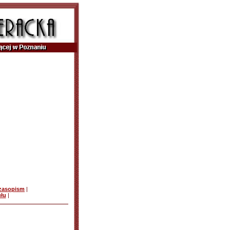
czasopism
|
ułu
|