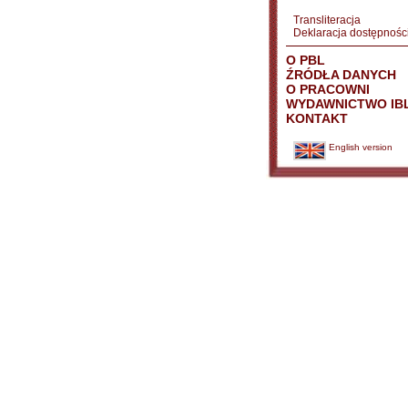
Transliteracja
Deklaracja dostępnośc
O PBL
ŹRÓDŁA DANYCH
O PRACOWNI
WYDAWNICTWO IB
KONTAKT
English version