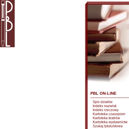
PBL ON-LINE
Spis działów
Indeks nazwisk
Indeks rzeczowy
Kartoteka czasopism
Kartoteka teatrów
Kartoteka wydawnictw
Szukaj tytułu/słowa