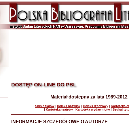
DOSTĘP ON-LINE DO PBL
Materiał dostępny za lata 1989-2012
|
Spis działów
|
Indeks nazwisk
|
Indeks rzeczowy
|
Kartoteka 
|
Kartoteka teatrów
|
Kartoteka wydawnictw
|
Szukaj tyt
INFORMACJE SZCZEGÓŁOWE O AUTORZE