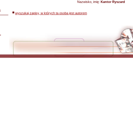
Nazwisko, imię:
Kantor Ryszard
i
wyszukaj zapisy, w których ta osoba jest autorem
L