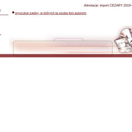
Adnotacje:
import CEZARY 2019-
i
wyszukaj zapisy, w których ta osoba jest autorem
L