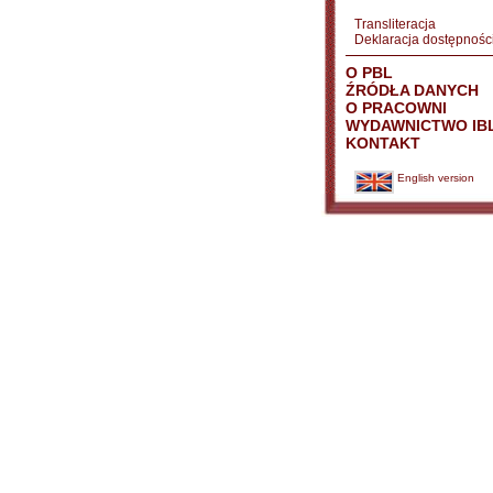
Transliteracja
Deklaracja dostępnośc
O PBL
ŹRÓDŁA DANYCH
O PRACOWNI
WYDAWNICTWO IB
KONTAKT
English version