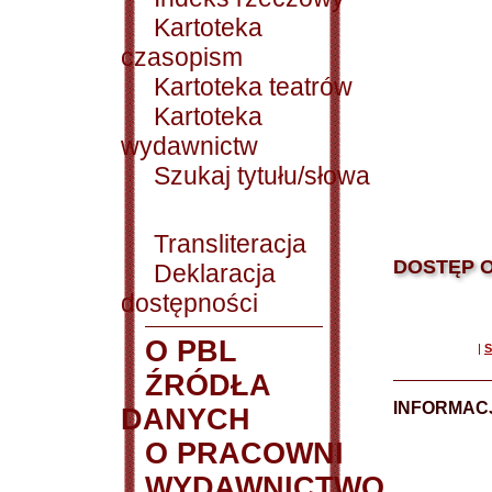
Kartoteka
czasopism
Kartoteka teatrów
Kartoteka
wydawnictw
Szukaj tytułu/słowa
Transliteracja
DOSTĘP O
Deklaracja
dostępności
O PBL
|
S
ŹRÓDŁA
INFORMAC
DANYCH
O PRACOWNI
WYDAWNICTWO