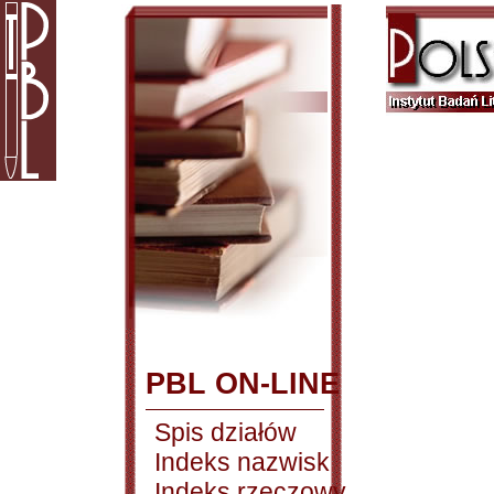
PBL ON-LINE
Spis działów
Indeks nazwisk
Indeks rzeczowy