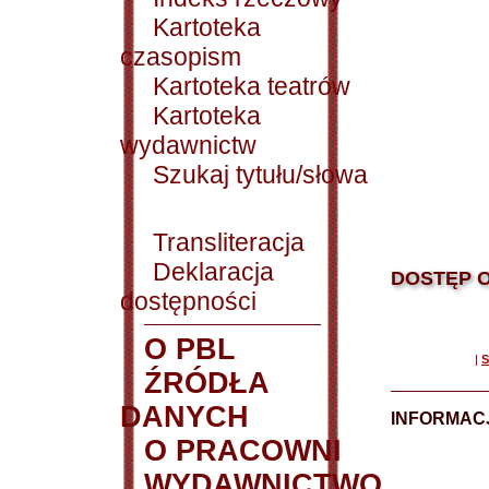
Kartoteka
czasopism
Kartoteka teatrów
Kartoteka
wydawnictw
Szukaj tytułu/słowa
Transliteracja
Deklaracja
DOSTĘP O
dostępności
O PBL
|
S
ŹRÓDŁA
DANYCH
INFORMAC
O PRACOWNI
WYDAWNICTWO