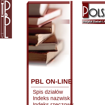
PBL ON-LINE
Spis działów
Indeks nazwisk
Indeks rzeczowy